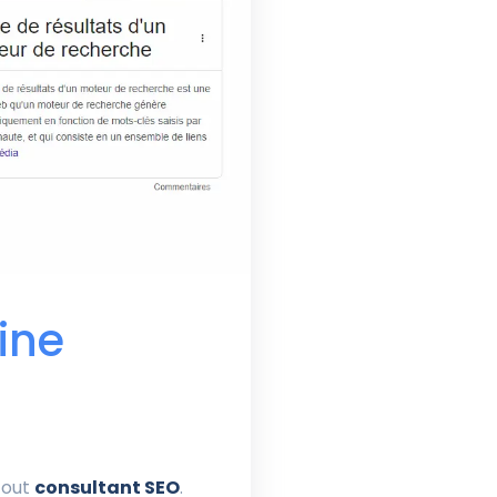
gine
tout
consultant SEO
.