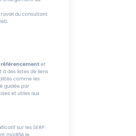
travail du consultant
web.
u
référencement
et
 à des listes de liens
nnalités comme les
té guidée par
ses et utiles aux
icatif sur les SERP.
t modifié le