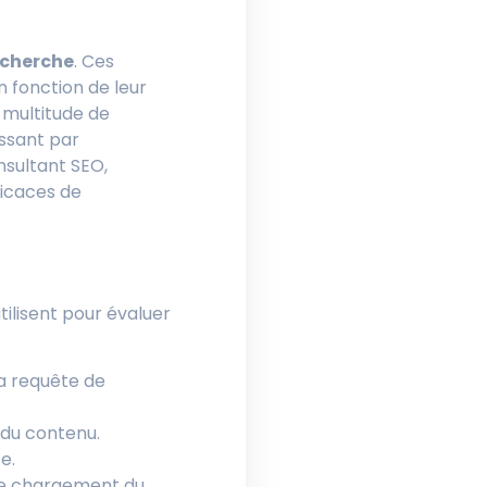
echerche
. Ces
 fonction de leur
 multitude de
assant par
nsultant SEO,
ficaces de
ilisent pour évaluer
la requête de
e du contenu.
e.
s de chargement du