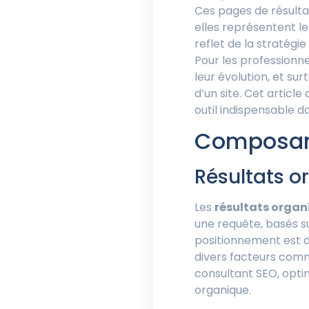
Ces pages de résultat
elles représentent l
reflet de la stratégie
Pour les professionne
leur évolution, et s
d’un site. Cet articl
outil indispensable d
Composan
Résultats o
Les
résultats organ
une requête, basés sur
positionnement est 
divers facteurs com
consultant SEO, optimi
organique.