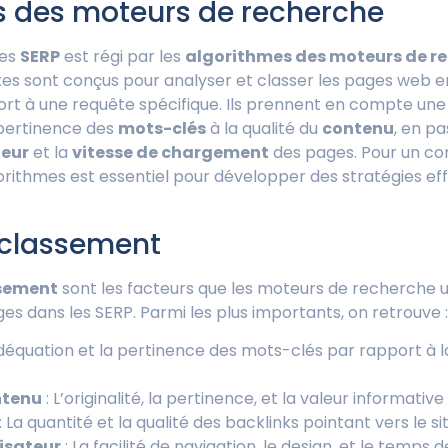
s des moteurs de recherche
des
SERP
est régi par les
algorithmes des moteurs de r
s sont conçus pour analyser et classer les pages web en
rt à une requête spécifique. Ils prennent en compte une
a pertinence des
mots-clés
à la qualité du
contenu
, en p
teur
et la
vitesse de chargement
des pages. Pour un co
ithmes est essentiel pour développer des stratégies ef
 classement
ssement
sont les facteurs que les moteurs de recherche ut
ges dans les SERP. Parmi les plus importants, on retrouve :
adéquation et la pertinence des mots-clés par rapport à 
ntenu
: L’originalité, la pertinence, et la valeur informativ
: La quantité et la qualité des backlinks pointant vers le sit
lisateur
: La facilité de navigation, le design, et le temp