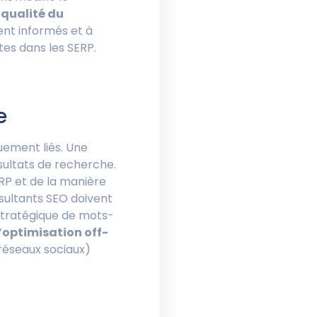
a
qualité du
nt informés et à
tes dans les SERP.
e
uement liés. Une
ésultats de recherche.
P et de la manière
sultants SEO doivent
stratégique de mots-
’
optimisation off-
réseaux sociaux)