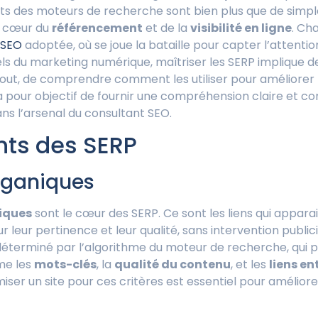
s des moteurs de recherche sont bien plus que de simples 
e cœur du
référencement
et de la
visibilité en ligne
. Ch
SEO
adoptée, où se joue la bataille pour capter l’attentio
ls du marketing numérique, maîtriser les SERP implique de 
urtout, de comprendre comment les utiliser pour améliorer
e a pour objectif de fournir une compréhension claire et c
ans l’arsenal du consultant SEO.
ts des SERP
rganiques
iques
sont le cœur des SERP. Ce sont les liens qui appar
 leur pertinence et leur qualité, sans intervention publici
déterminé par l’algorithme du moteur de recherche, qui
me les
mots-clés
, la
qualité du contenu
, et les
liens en
ser un site pour ces critères est essentiel pour améliorer 