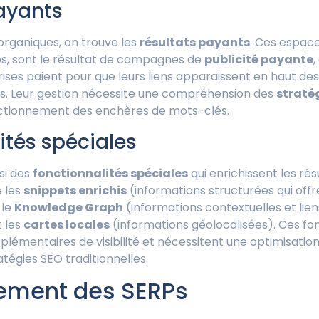
ayants
organiques, on trouve les
résultats payants
. Ces espac
 sont le résultat de campagnes de
publicité payante
ises paient pour que leurs liens apparaissent en haut de
s. Leur gestion nécessite une compréhension des
straté
ctionnement des enchères de mots-clés.
ités spéciales
si des
fonctionnalités spéciales
qui enrichissent les ré
e les
snippets enrichis
(informations structurées qui off
 le
Knowledge Graph
(informations contextuelles et lie
t les
cartes locales
(informations géolocalisées). Ces fon
lémentaires de visibilité et nécessitent une optimisation
atégies SEO traditionnelles.
ement des SERPs