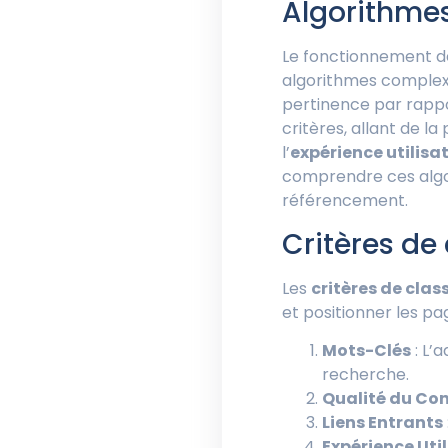
Algorithme
Le fonctionnement 
algorithmes complexe
pertinence par rappo
critères, allant de l
l’
expérience utilisa
comprendre ces algor
référencement.
Critères de
Les
critères de cla
et positionner les pa
Mots-Clés
: L’
recherche.
Qualité du Co
Liens Entrants
Expérience Uti