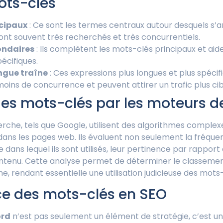
ots-clés
ncipaux
: Ce sont les termes centraux autour desquels s’a
sont souvent très recherchés et très concurrentiels.
ondaires
: Ils complètent les mots-clés principaux et aide
écifiques.
ngue traîne
: Ces expressions plus longues et plus spécif
ins de concurrence et peuvent attirer un trafic plus cib
 des mots-clés par les moteurs 
rche, tels que Google, utilisent des algorithmes complex
ans les pages web. Ils évaluent non seulement la fréque
 dans lequel ils sont utilisés, leur pertinence par rapport 
ontenu. Cette analyse permet de déterminer le classeme
e, rendant essentielle une utilisation judicieuse des mots-
ce des mots-clés en SEO
rd
n’est pas seulement un élément de stratégie, c’est un 