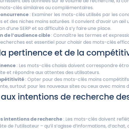
fournissent des données sur le volume de recherche, la co
mots-clés similaires ou complémentaires.
concurrence
: Examiner les mots-clés utilisés par les co
 et des niches moins saturées. Il convient d’avoir un œil 
on d’une SERP et sa difficulté à s’y faire une place.
 de l’audience cible
: Connaître les termes et expressi
 recherches est essentiel pour choisir des mots-clés effic
la pertinence et de la compétiti
tinence
: Les mots-clés choisis doivent correspondre étr
ite et répondre aux attentes des utilisateurs.
pétitivité
: Opter pour des mots-clés moins compétitifs
te, surtout pour les nouveaux sites ou ceux avec moins d
aux intentions de recherche de
 intentions de recherche
: Les mots-clés doivent reflét
te de l’utilisateur – qu’il s’agisse d’informations, d’achat,