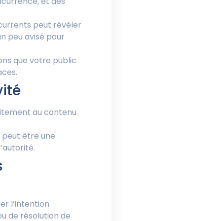
ncurrence, et des
ncurrents peut révéler
un peu avisé pour
ons que votre public
aces.
vité
oitement au contenu
 peut être une
’autorité.
s
er l’intention
 ou de résolution de