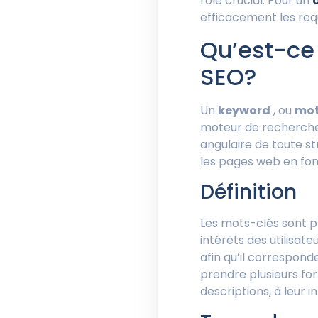
rôle crucial. Pour un
efficacement les requ
Qu’est-ce
SEO?
Un
keyword
, ou
mot
moteur de recherche 
angulaire de toute st
les pages web en fon
Définition
Les mots-clés sont pl
intérêts des utilisate
afin qu’il correspon
prendre plusieurs for
descriptions, à leur i