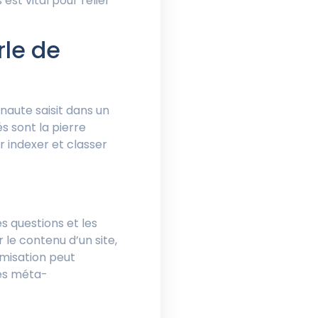
est vital pour relier
le de
rnaute saisit dans un
 sont la pierre
r indexer et classer
s questions et les
r le contenu d’un site,
imisation peut
les méta-