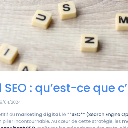
SEO : qu’est-ce que c’
8/04/2024
titif du
marketing digital
, le **
SEO** (Search Engine Op
pilier incontournable. Au cœur de cette stratégie, les
mo