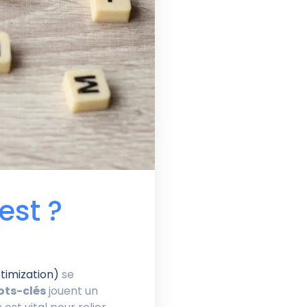
est ?
timization)
se
ts-clés
jouent un