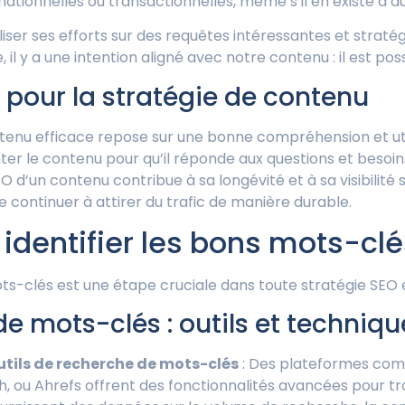
tionnelles ou transactionnelles, même s’il en existe d’au
ser ses efforts sur des requêtes intéressantes et stratégiq
il y a une intention aligné avec notre contenu : il est poss
pour la stratégie de contenu
tenu efficace repose sur une bonne compréhension et uti
enter le contenu pour qu’il réponde aux questions et besoins
EO d’un contenu contribue à sa longévité et à sa visibilité 
 continuer à attirer du trafic de manière durable.
dentifier les bons mots-clé
ots-clés est une étape cruciale dans toute stratégie SEO 
e mots-clés : outils et techniqu
outils de recherche de mots-clés
: Des plateformes co
h, ou Ahrefs offrent des fonctionnalités avancées pour t