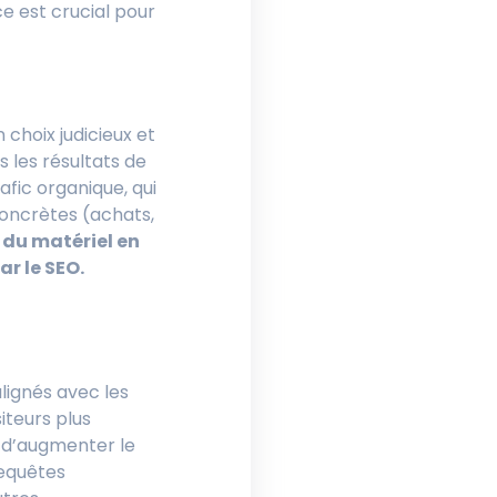
ce est crucial pour
choix judicieux et
 les résultats de
afic organique, qui
 concrètes (achats,
 du matériel en
ar le SEO.
alignés avec les
iteurs plus
t d’augmenter le
requêtes