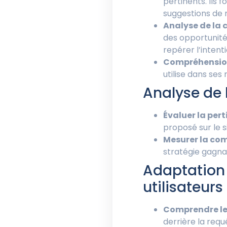
pertinents. Ils 
suggestions de 
Analyse de la 
des opportunités
repérer l’intenti
Compréhension
utilise dans ses
Analyse de 
Évaluer la per
proposé sur le s
Mesurer la com
stratégie gagnan
Adaptation 
utilisateurs
Comprendre les
derrière la requê