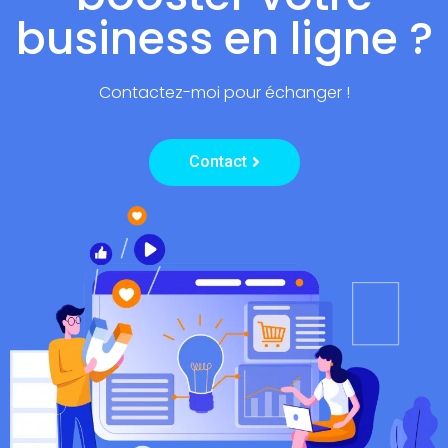
p
business en ligne ?
fr
Contactez-moi pour échanger !
Contact