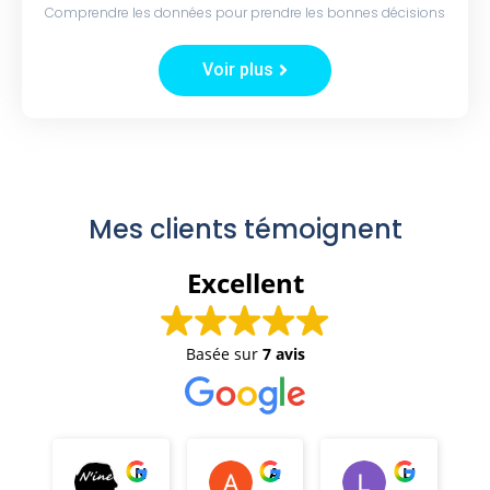
Comprendre les données pour prendre les bonnes décisions
Voir plus
Mes clients témoignent
Excellent
Basée sur
7 avis
N'ine
Anthony SAUDEAU
L'atelier In