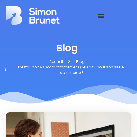
Blog
Accueil
Blog
PrestaShop vs WooCommerce : Quel CMS pour son site e-
commerce ?